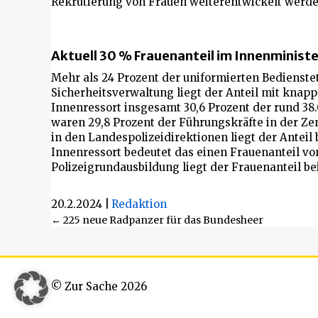
Rekrutierung von Frauen weiterentwickelt werde
Aktuell 30 % Frauenanteil im Innenminist
Mehr als 24 Prozent der uniformierten Bedienstet
Sicherheitsverwaltung liegt der Anteil mit knapp
Innenressort insgesamt 30,6 Prozent der rund 38.
waren 29,8 Prozent der Führungskräfte in der Zen
in den Landespolizeidirektionen liegt der Anteil 
Innenressort bedeutet das einen Frauenanteil von
Polizeigrundausbildung liegt der Frauenanteil bei
20.2.2024
|
Redaktion
Beitragsnavigation
← 225 neue Radpanzer für das Bundesheer
© Zur Sache 2026