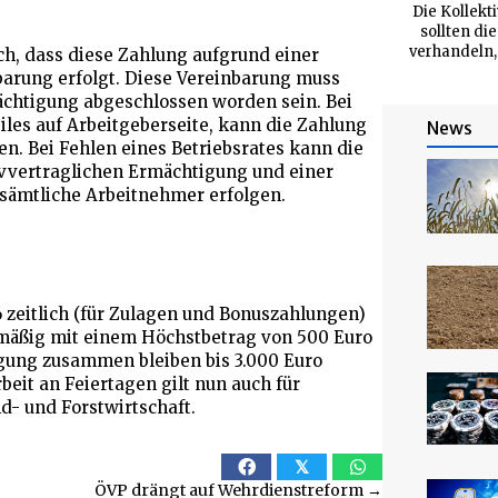
Die Kollekt
sollten di
verhandeln,
ch, dass diese Zahlung aufgrund einer
nbarung erfolgt. Diese Vereinbarung muss
ächtigung abgeschlossen worden sein. Bei
iles auf Arbeitgeberseite, kann die Zahlung
News
n. Bei Fehlen eines Betriebsrates kann die
vvertraglichen Ermächtigung und einer
 sämtliche Arbeitnehmer erfolgen.
6 zeitlich (für Zulagen und Bonuszahlungen)
smäßig mit einem Höchstbetrag von 500 Euro
igung zusammen bleiben bis 3.000 Euro
beit an Feiertagen gilt nun auch für
- und Forstwirtschaft.
𝕏
ÖVP drängt auf Wehrdienstreform →