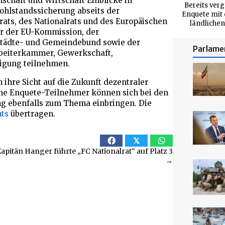
nschaft und Wirtschaft Einblicke in
Bereits verg
ohlstandssicherung abseits der
Enquete mit 
ats, des Nationalrats und des Europäischen
ländlichen
er der EU-Kommission, der
 Städte- und Gemeindebund sowie der
Parlame
rbeiterkammer, Gewerkschaft,
igung teilnehmen.
 ihre Sicht auf die Zukunft dezentraler
he Enquete-Teilnehmer können sich bei den
g ebenfalls zum Thema einbringen. Die
ts
übertragen.
𝕏
apitän Hanger führte „FC Nationalrat“ auf Platz 3
→