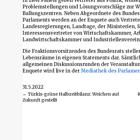
In zwei Panels geben Vertreter aus Politik, Wisse
Problemstellungen und Lösungsvorschläge zur W
Ballungszentren. Neben Abgeordnete des Bundesr
Parlaments werden an der Enquete auch Vertret
Landesregierungen, Landtage, der Ministerien,
Interessensvertreter von Wirtschaftskammer, A
Landwirtschaftskammer und Industriellenverein
Die Fraktionsvorsitzenden des Bundesrats stellen
Lebensräume in eigenen Statements dar. Sämtlic
allgemeinen Diskussionsrunden der Veranstaltun
Enquete wird live in der
Mediathek des Parlamen
31.5.2022
Beitragsnavigation
← Türkis-grüne Halbzeitbilanz: Weichen auf
K
Zukunft gestellt