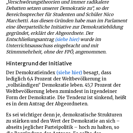
„Verschwörungstheorien und immer radikalere
Debatten setzen unserer Demokratie zu“, so der
Bereichssprecher für Studenten und Schüler Nico
Marchetti. Aus diesen Gründen habe man im Parlament
eine überparteiliche Initiative zur Demokratiebildung
gegründet, erklärt d
er Abgeordnete. Der
Entschließungsantrag
(siehe hier)
wurde im
Unterrichtsausschuss eingebracht und mit
Stimmmehrheit, ohne der FPÖ, angenommen.
Hintergrund der Initiative
Der Demokratieindex
(siehe hier)
besagt, dass
lediglich 6,4 Prozent der Weltbevölkerung in
„vollständigen“ Demokratie leben. 45,7 Prozent der
Weltbevölkerung leben zumindest in irgendeiner
Form der Demokratie. Die Tendenz ist sinkend, heißt
es in dem Antrag der Abgeordneten.
Es sei wichtiger denn je, demokratische Strukturen
zu stärken und den Wert der Demokratie an sich –
abseits jeglicher Parteipolitik – hoch zu halten, so