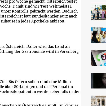
Tests pro Woche gemacht. Österreich testet
Woche. Damit sind wir Test-Weltmeister.
 unter Kontrolle gebracht werden. Dadurch
Österreich ist laut Bundeskanzler Kurz auch
r zuhause in jeder Apotheke anbietet.
anz Österreich. Daher wird das Land als
Öffnung der Gastronomie wird in Vorarlberg
iel: Bis Ostern sollen rund eine Million
le über 80-Jährigen und das Personal im
Hochrisikopatienten werden ebenfalls in den
Menschen in Österreich geimpft. Im Februar