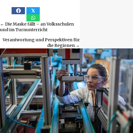
𝕏
Beitragsnavigation
← Die Maske fällt – an Volksschulen
und im Turnunterricht
Verantwortung und Perspektiven für
die Regionen →