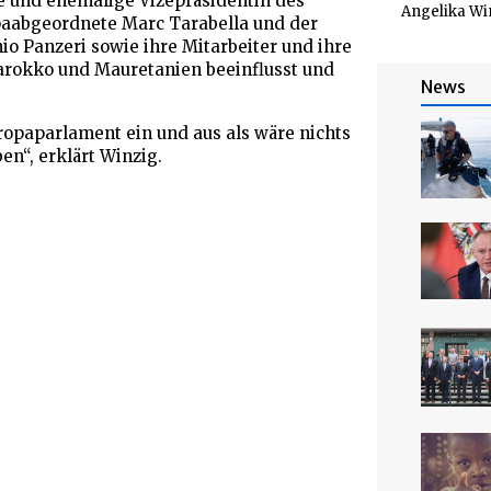
e und ehemalige Vizepräsidentin des
Angelika Wi
opaabgeordnete Marc Tarabella und der
o Panzeri sowie ihre Mitarbeiter und ihre
Marokko und Mauretanien beeinflusst und
News
opaparlament ein und aus als wäre nichts
n“, erklärt Winzig.