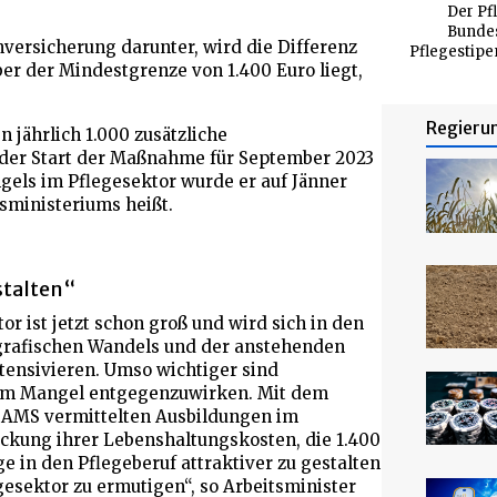
Der Pf
Bundes
nversicherung darunter, wird die Differenz
Pflegestipe
er der Mindestgrenze von 1.400 Euro liegt,
Regieru
 jährlich 1.000 zusätzliche
 der Start der Maßnahme für September 2023
gels im Pflegesektor wurde er auf Jänner
tsministeriums heißt.
stalten“
r ist jetzt schon groß und wird sich in den
grafischen Wandels und der anstehenden
ntensivieren. Umso wichtiger sind
em Mangel entgegenzuwirken. Mit dem
 AMS vermittelten Ausbildungen im
ckung ihrer Lebenshaltungskosten, die 1.400
ege in den Pflegeberuf attraktiver zu gestalten
esektor zu ermutigen“, so Arbeitsminister