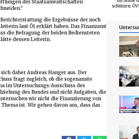
Im Sinne d
ittlungen der Staatsanwaltschaften
schützen: ÖV
chneiden.“
Berichterstattung die Ergebnisse der noch
leiterin laut Ö1 erklärt haben. Das Finanzamt
Untersu
dass die Befragung der beiden Bediensteten
klärte dessen Leiterin.
t sich daher Andreas Hanger aus. Der
huss fragt zugleich, ob die sogenannte
ema im Untersuchungs-Ausschuss des
llziehung des Bundes und nicht Aufgaben, die
untersuchen wir nicht die Finanzierung von
h Thema ist. Wir gehen davon aus, dass das